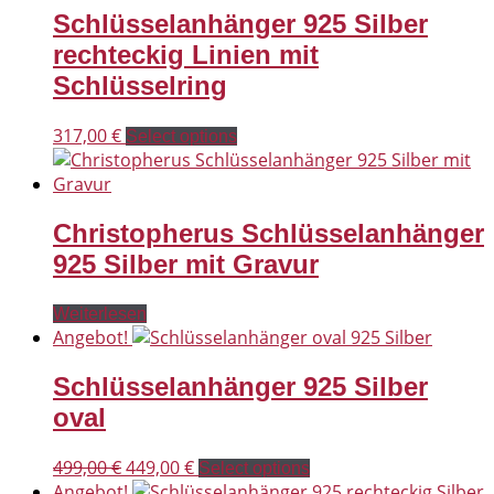
Schlüsselanhänger 925 Silber
rechteckig Linien mit
Schlüsselring
317,00
€
Select options
Christopherus Schlüsselanhänger
925 Silber mit Gravur
Weiterlesen
Angebot!
Schlüsselanhänger 925 Silber
oval
Ursprünglicher
Aktueller
499,00
€
449,00
€
Select options
Preis
Preis
Angebot!