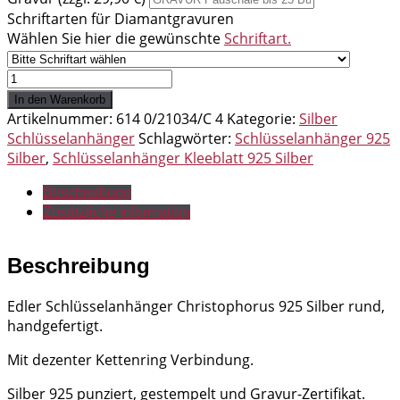
Schriftarten für Diamantgravuren
Wählen Sie hier die gewünschte
Schriftart.
Schlüsselanhänger
Christophorus
In den Warenkorb
925
Artikelnummer:
614 0/21034/C 4
Kategorie:
Silber
Silber
Schlüsselanhänger
Schlagwörter:
Schlüsselanhänger 925
rund
Silber
,
Schlüsselanhänger Kleeblatt 925 Silber
Menge
Beschreibung
Zusätzliche Information
Beschreibung
Edler Schlüsselanhänger Christophorus 925 Silber rund,
handgefertigt.
Mit dezenter Kettenring Verbindung.
Silber 925 punziert, gestempelt und Gravur-Zertifikat.