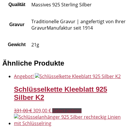
Massives 925 Sterling Silber
Qualität
Traditionelle Gravur | angefertigt von Ihrer
Gravur
GravurManufaktur seit 1914
21g
Gewicht
Ähnliche Produkte
Angebot!
Schlüsselkette Kleeblatt 925
Silber K2
Ursprünglicher
Aktueller
331,00
€
309,00
€
Select options
Preis
Preis
war:
ist:
331,00 €
309,00 €.