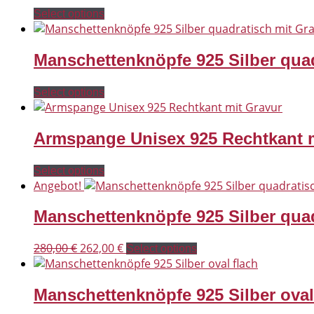
Select options
Manschettenknöpfe 925 Silber quad
Select options
Armspange Unisex 925 Rechtkant m
Select options
Angebot!
Manschettenknöpfe 925 Silber qua
Ursprünglicher
Aktueller
280,00
€
262,00
€
Select options
Preis
Preis
war:
ist:
Manschettenknöpfe 925 Silber oval
280,00 €
262,00 €.