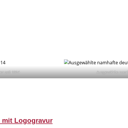
en seit 1914
Ausgewählte namha
l mit Logogravur