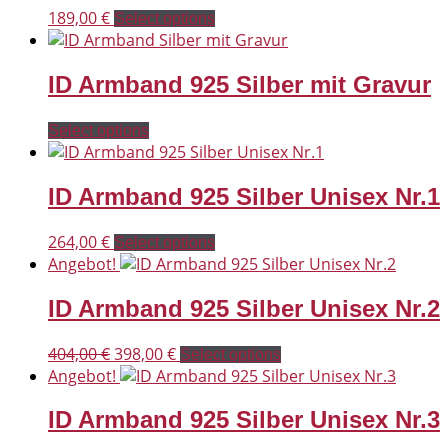
189,00
€
Select options
ID Armband 925 Silber mit Gravur
Select options
ID Armband 925 Silber Unisex Nr.1
264,00
€
Select options
Angebot!
ID Armband 925 Silber Unisex Nr.2
Ursprünglicher
Aktueller
404,00
€
398,00
€
Select options
Preis
Preis
Angebot!
war:
ist:
ID Armband 925 Silber Unisex Nr.3
404,00 €
398,00 €.