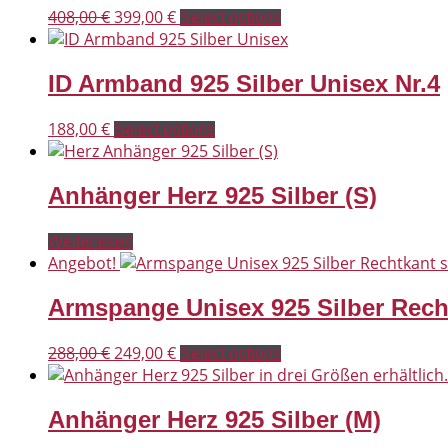
Ursprünglicher
Aktueller
408,00
€
399,00
€
Select options
Preis
Preis
war:
ist:
ID Armband 925 Silber Unisex Nr.4
408,00 €
399,00 €.
188,00
€
Select options
Anhänger Herz 925 Silber (S)
Weiterlesen
Angebot!
Armspange Unisex 925 Silber Rech
Ursprünglicher
Aktueller
288,00
€
249,00
€
Select options
Preis
Preis
war:
ist:
Anhänger Herz 925 Silber (M)
288,00 €
249,00 €.