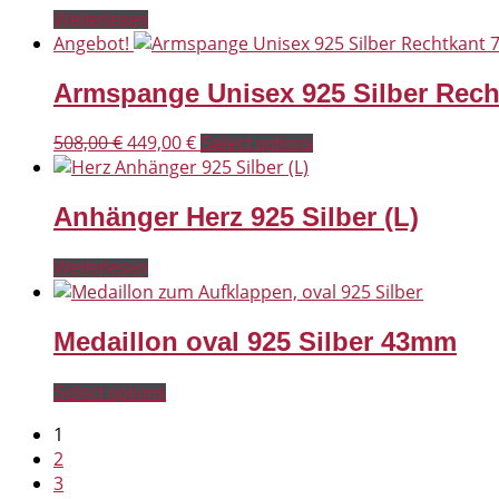
Weiterlesen
Angebot!
Armspange Unisex 925 Silber Rec
Ursprünglicher
Aktueller
508,00
€
449,00
€
Select options
Preis
Preis
war:
ist:
Anhänger Herz 925 Silber (L)
508,00 €
449,00 €.
Weiterlesen
Medaillon oval 925 Silber 43mm
Select options
1
2
3