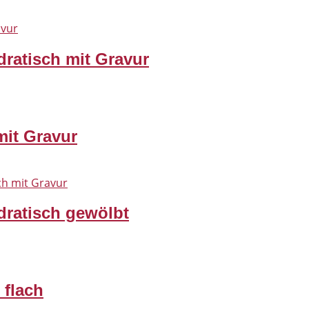
ratisch mit Gravur
it Gravur
dratisch gewölbt
 flach