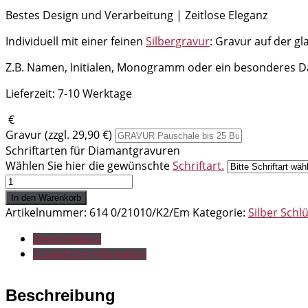
Bestes Design und Verarbeitung | Zeitlose Eleganz
Individuell mit einer feinen
Silbergravur
: Gravur auf der gl
Z.B. Namen, Initialen, Monogramm oder ein besonderes
Lieferzeit:
7-10 Werktage
€
Gravur (zzgl. 29,90 €)
Schriftarten für Diamantgravuren
Wählen Sie hier die gewünschte
Schriftart.
Schlüsselanhänger
Kleeblatt
In den Warenkorb
grün
Artikelnummer:
614 0/21010/K2/Em
Kategorie:
Silber Sch
925
Silber
Beschreibung
Menge
Zusätzliche Information
Beschreibung