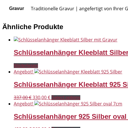
Traditionelle Gravur | angefertigt von Ihrer
Gravur
Ähnliche Produkte
Schlüsselanhänger Kleeblatt Silbe
Weiterlesen
Angebot!
Schlüsselanhänger Kleeblatt 925 S
Ursprünglicher
Aktueller
337,00
€
330,00
€
Select options
Preis
Preis
Angebot!
war:
ist:
Schlüsselanhänger 925 Silber ova
337,00 €
330,00 €.