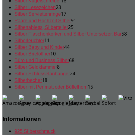
Produkte
16
16
Silber Kugelschreiber
23
Produkte
23
Silber Lesezeichen
Produkte
17
17
Silber Serviettenringe
Produkte
91
91
Paare und Hochzeit Silber
25
Produkte
25
Silbertabletts, Silberteller
Produkte
58
58
Silber Flaschenkorken und Silber Untersetzer, Bar
11
Pro
11
Silberleuchter
Produkte
44
44
Silber Baby und Kinder
10
Produkte
10
Silber Brieföffner
Produkte
68
68
Büro und Business Silber
8
Produkte
8
Silber Geldklammer
Produkte
24
24
Silber Schlüsselanhänger
18
Produkte
18
Silberbecher
Produkte
15
15
Silber mit Perlmutt oder Büffelhorn
Produkte
Informationen
925 Silberschmuck