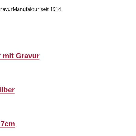
 GravurManufaktur seit 1914
r mit Gravur
ilber
l 7cm