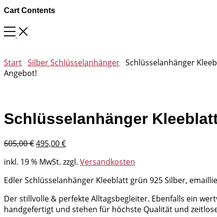
Cart Contents
Start
Silber Schlüsselanhänger
Schlüsselanhänger Kleebl
Angebot!
Schlüsselanhänger Kleeblatt
Ursprünglicher
Aktueller
605,00
€
495,00
€
Preis
Preis
inkl. 19 % MwSt.
zzgl.
Versandkosten
war:
ist:
605,00 €
495,00 €.
Edler Schlüsselanhänger Kleeblatt grün 925 Silber, emailli
Der stillvolle & perfekte Alltagsbegleiter. Ebenfalls ein
handgefertigt und stehen für höchste Qualität und zeitlose