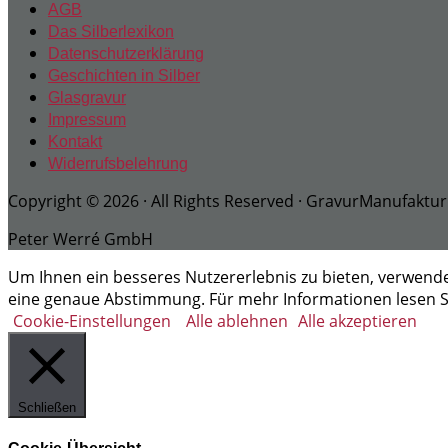
AGB
Das Silberlexikon
Datenschutzerklärung
Geschichten in Silber
Glasgravur
Impressum
Kontakt
Widerrufsbelehrung
Copyright © 2026 · All Rights Reserved · GravurManufaktur
Peter Werré GmbH
Um Ihnen ein besseres Nutzererlebnis zu bieten, verwenden 
eine genaue Abstimmung. Für mehr Informationen lesen 
Cookie-Einstellungen
Alle ablehnen
Alle akzeptieren
Schließen