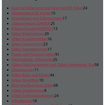
24
24
Glas mit Silberrand und Glas mit 925 Silber
15
Produkte
15
Silberbesteck für Kinder
Produkte
17
17
Silberdosen und Silberschalen
25
Produkte
25
Silberschmuck DAMEN
Produkte
13
13
Silberschmuck HERREN
29
Produkte
29
Silber Bilderrahmen
Produkte
16
16
Silber Kugelschreiber
23
Produkte
23
Silber Lesezeichen
Produkte
17
17
Silber Serviettenringe
Produkte
91
91
Paare und Hochzeit Silber
25
Produkte
25
Silbertabletts, Silberteller
Produkte
58
58
Silber Flaschenkorken und Silber Untersetzer, Bar
11
Pro
11
Silberleuchter
Produkte
44
44
Silber Baby und Kinder
10
Produkte
10
Silber Brieföffner
Produkte
68
68
Büro und Business Silber
8
Produkte
8
Silber Geldklammer
Produkte
24
24
Silber Schlüsselanhänger
18
Produkte
18
Silberbecher