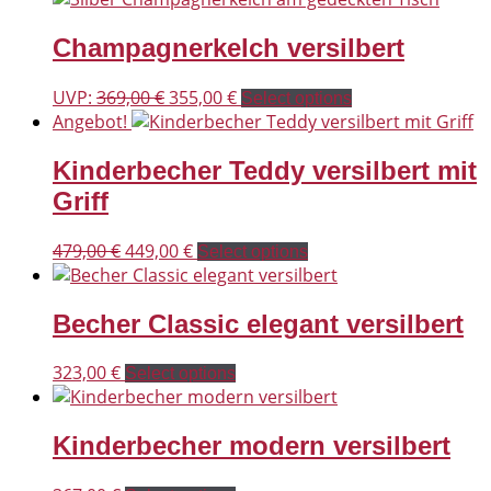
Champagnerkelch versilbert
Ursprünglicher
Aktueller
UVP:
369,00
€
355,00
€
Select options
Preis
Preis
Angebot!
war:
ist:
Kinderbecher Teddy versilbert mit
369,00 €
355,00 €.
Griff
Ursprünglicher
Aktueller
479,00
€
449,00
€
Select options
Preis
Preis
war:
ist:
Becher Classic elegant versilbert
479,00 €
449,00 €.
323,00
€
Select options
Kinderbecher modern versilbert