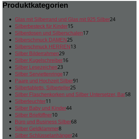
Produktkategorien
24
24
Glas mit Silberrand und Glas mit 925 Silber
15
Produkte
15
Silberbesteck für Kinder
Produkte
17
17
Silberdosen und Silberschalen
25
Produkte
25
Silberschmuck DAMEN
Produkte
13
13
Silberschmuck HERREN
29
Produkte
29
Silber Bilderrahmen
Produkte
16
16
Silber Kugelschreiber
23
Produkte
23
Silber Lesezeichen
Produkte
17
17
Silber Serviettenringe
Produkte
91
91
Paare und Hochzeit Silber
25
Produkte
25
Silbertabletts, Silberteller
Produkte
58
58
Silber Flaschenkorken und Silber Untersetzer, Bar
11
Pro
11
Silberleuchter
Produkte
44
44
Silber Baby und Kinder
10
Produkte
10
Silber Brieföffner
Produkte
68
68
Büro und Business Silber
8
Produkte
8
Silber Geldklammer
Produkte
24
24
Silber Schlüsselanhänger