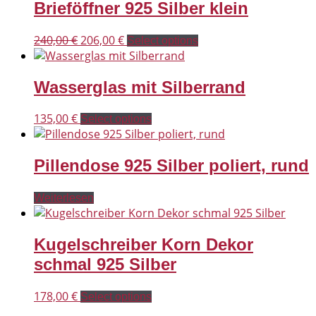
Brieföffner 925 Silber klein
Ursprünglicher
Aktueller
240,00
€
206,00
€
Select options
Preis
Preis
war:
ist:
Wasserglas mit Silberrand
240,00 €
206,00 €.
135,00
€
Select options
Pillendose 925 Silber poliert, rund
Weiterlesen
Kugelschreiber Korn Dekor
schmal 925 Silber
178,00
€
Select options