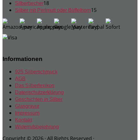
18
Produkte
18
Silberbecher
Produkte
15
15
Silber mit Perlmutt oder Büffelhorn
Produkte
Informationen
925 Silberschmuck
AGB
Das Silberlexikon
Datenschutzerklärung
Geschichten in Silber
Glasgravur
Impressum
Kontakt
Widerrufsbelehrung
Copyright © 2026 · All Rights Reserved ·