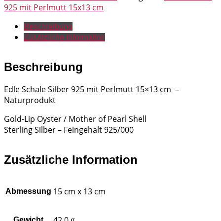
15x13
925 mit Perlmutt 15x13 cm
cm
Menge
Beschreibung
Zusätzliche Information
Beschreibung
Edle Schale Silber 925 mit Perlmutt 15×13 cm –
Naturprodukt
Gold-Lip Oyster / Mother of Pearl Shell
Sterling Silber – Feingehalt 925/000
Zusätzliche Information
15 cm x 13 cm
Abmessung
42,0 g
Gewicht