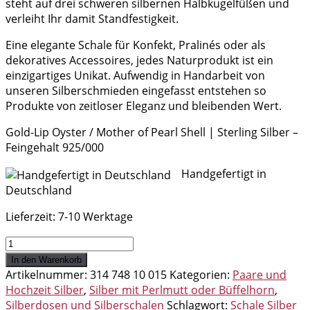
steht auf drei schweren silbernen Halbkugelfüßen und
verleiht Ihr damit Standfestigkeit.
Eine elegante Schale für Konfekt, Pralinés oder als
dekoratives Accessoires, jedes Naturprodukt ist ein
einzigartiges Unikat. Aufwendig in Handarbeit von
unseren Silberschmieden eingefasst entstehen so
Produkte von zeitloser Eleganz und bleibenden Wert.
Gold-Lip Oyster / Mother of Pearl Shell | Sterling Silber –
Feingehalt 925/000
Handgefertigt in
Deutschland
Lieferzeit:
7-10 Werktage
Schale
Silber
In den Warenkorb
925
Artikelnummer:
314 748 10 015
Kategorien:
Paare und
mit
Hochzeit Silber
,
Silber mit Perlmutt oder Büffelhorn
,
Perlmutt
Silberdosen und Silberschalen
Schlagwort:
Schale Silber