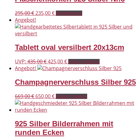
Ursprünglicher
Aktueller
295,00
€
235,00
€
Weiterlesen
Preis
Preis
Angebot!
war:
ist:
295,00 €
235,00 €.
Tablett oval versilbert 20x13cm
Ursprünglicher
Aktueller
UVP:
435,00
€
425,00
€
Select options
Preis
Preis
Angebot!
war:
ist:
Champagnerverschluss Silber 925
435,00 €
425,00 €.
Ursprünglicher
Aktueller
669,00
€
650,00
€
Select options
Preis
Preis
war:
ist:
669,00 €
650,00 €.
925 Silber Bilderrahmen mit
runden Ecken