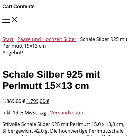
Cart Contents
Start
Paare und Hochzeit Silber
Schale Silber 925 mit
Perlmutt 15×13 cm
Angebot!
Schale Silber 925 mit
Perlmutt 15×13 cm
Ursprünglicher
Aktueller
1.889,00
€
1.799,00
€
Preis
Preis
inkl. 19 % MwSt.
zzgl.
Versandkosten
war:
ist:
1.889,00 €
1.799,00 €.
Stilvolle Schale Silber 925 mit Perlmutt 15.0 x 13,0 cm,
Silbergewicht 42,0 g. Die hochwertige Perlmuttschale