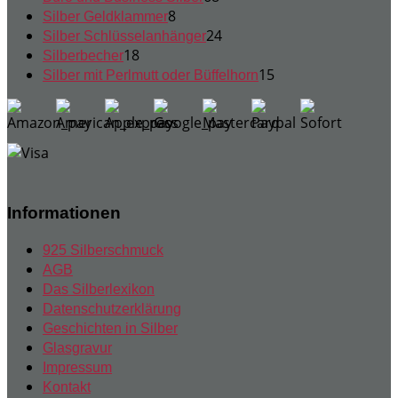
8
Produkte
8
Silber Geldklammer
Produkte
24
24
Silber Schlüsselanhänger
18
Produkte
18
Silberbecher
Produkte
15
15
Silber mit Perlmutt oder Büffelhorn
Produkte
Informationen
925 Silberschmuck
AGB
Das Silberlexikon
Datenschutzerklärung
Geschichten in Silber
Glasgravur
Impressum
Kontakt