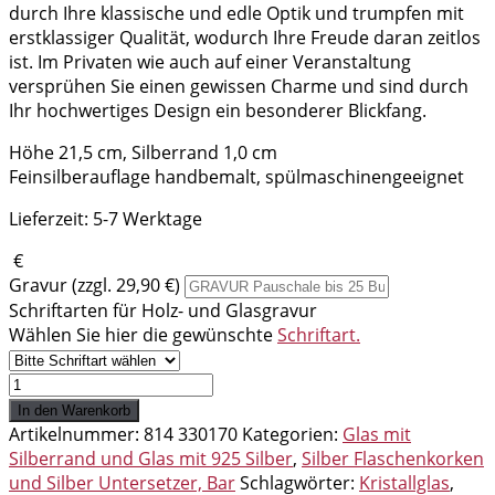
durch Ihre klassische und edle Optik und trumpfen mit
erstklassiger Qualität, wodurch Ihre Freude daran zeitlos
ist. Im Privaten wie auch auf einer Veranstaltung
versprühen Sie einen gewissen Charme und sind durch
Ihr hochwertiges Design ein besonderer Blickfang.
Höhe 21,5 cm, Silberrand 1,0 cm
Feinsilberauflage handbemalt, spülmaschinengeeignet
Lieferzeit:
5-7 Werktage
€
Gravur (zzgl. 29,90 €)
Schriftarten für Holz- und Glasgravur
Wählen Sie hier die gewünschte
Schriftart.
Rotweinglas
mit
In den Warenkorb
Silberrand
Artikelnummer:
814 330170
Kategorien:
Glas mit
Menge
Silberrand und Glas mit 925 Silber
,
Silber Flaschenkorken
und Silber Untersetzer, Bar
Schlagwörter:
Kristallglas
,