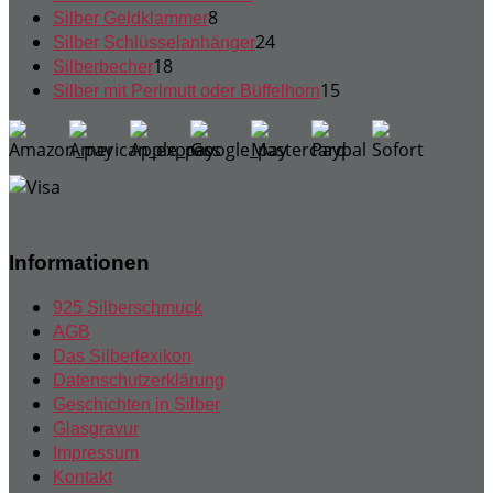
8
Produkte
8
Silber Geldklammer
Produkte
24
24
Silber Schlüsselanhänger
18
Produkte
18
Silberbecher
Produkte
15
15
Silber mit Perlmutt oder Büffelhorn
Produkte
Informationen
925 Silberschmuck
AGB
Das Silberlexikon
Datenschutzerklärung
Geschichten in Silber
Glasgravur
Impressum
Kontakt