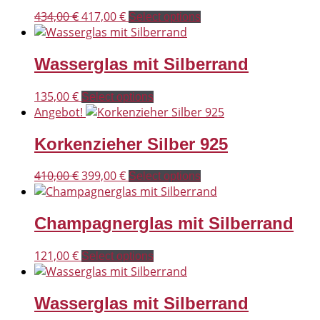
Ursprünglicher
Aktueller
434,00
€
417,00
€
Select options
Preis
Preis
war:
ist:
Wasserglas mit Silberrand
434,00 €
417,00 €.
135,00
€
Select options
Angebot!
Korkenzieher Silber 925
Ursprünglicher
Aktueller
410,00
€
399,00
€
Select options
Preis
Preis
war:
ist:
Champagnerglas mit Silberrand
410,00 €
399,00 €.
121,00
€
Select options
Wasserglas mit Silberrand