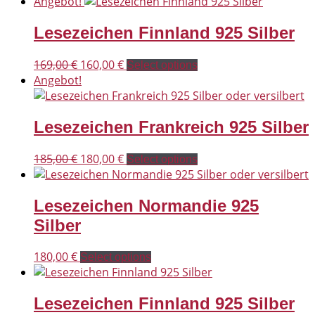
Angebot!
Lesezeichen Finnland 925 Silber
Ursprünglicher
Aktueller
169,00
€
160,00
€
Select options
Preis
Preis
Angebot!
war:
ist:
169,00 €
160,00 €.
Lesezeichen Frankreich 925 Silber
Ursprünglicher
Aktueller
185,00
€
180,00
€
Select options
Preis
Preis
war:
ist:
Lesezeichen Normandie 925
185,00 €
180,00 €.
Silber
180,00
€
Select options
Lesezeichen Finnland 925 Silber