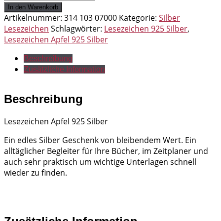
Apfel
In den Warenkorb
925
Artikelnummer:
314 103 07000
Kategorie:
Silber
Silber
Lesezeichen
Schlagwörter:
Lesezeichen 925 Silber
,
Menge
Lesezeichen Apfel 925 Silber
Beschreibung
Zusätzliche Information
Beschreibung
Lesezeichen Apfel 925 Silber
Ein edles Silber Geschenk von bleibendem Wert. Ein
alltäglicher Begleiter für Ihre Bücher, im Zeitplaner und
auch sehr praktisch um wichtige Unterlagen schnell
wieder zu finden.