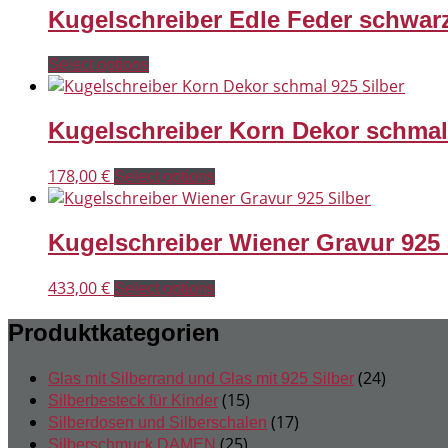
Kugelschreiber Edle Feder schwarz
Select options
Kugelschreiber Korn Dekor schmal 
178,00
€
Select options
Kugelschreiber Wiener Gravur 925 
433,00
€
Select options
Produktkategorien
24
24
Glas mit Silberrand und Glas mit 925 Silber
15
Produkt
15
Silberbesteck für Kinder
Produkte
17
17
Silberdosen und Silberschalen
25
Produkte
25
Silberschmuck DAMEN