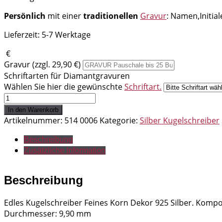
Persönlich
mit einer
traditionellen
Gravur
: Namen,Initia
Lieferzeit:
5-7 Werktage
€
Gravur (zzgl. 29,90 €)
Schriftarten für Diamantgravuren
Wählen Sie hier die gewünschte
Schriftart.
Kugelschreiber
Feines
In den Warenkorb
Korn
Artikelnummer:
514 0006
Kategorie:
Silber Kugelschreiber
Dekor
925
Beschreibung
Silber
Zusätzliche Information
Menge
Beschreibung
Edles Kugelschreiber Feines Korn Dekor 925 Silber. Kompon
Durchmesser: 9,90 mm