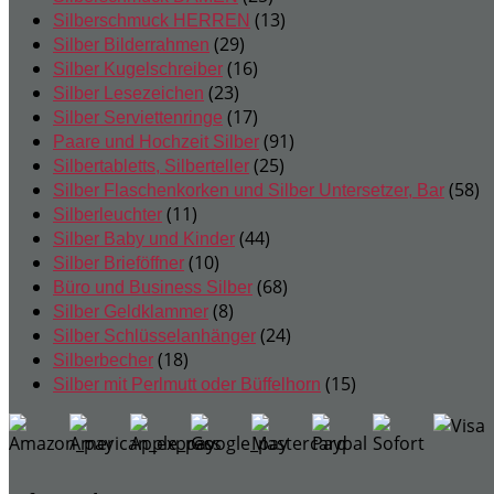
Produkte
13
13
Silberschmuck HERREN
29
Produkte
29
Silber Bilderrahmen
Produkte
16
16
Silber Kugelschreiber
23
Produkte
23
Silber Lesezeichen
Produkte
17
17
Silber Serviettenringe
Produkte
91
91
Paare und Hochzeit Silber
25
Produkte
25
Silbertabletts, Silberteller
Produkte
58
58
Silber Flaschenkorken und Silber Untersetzer, Bar
11
Pr
11
Silberleuchter
Produkte
44
44
Silber Baby und Kinder
10
Produkte
10
Silber Brieföffner
Produkte
68
68
Büro und Business Silber
8
Produkte
8
Silber Geldklammer
Produkte
24
24
Silber Schlüsselanhänger
18
Produkte
18
Silberbecher
Produkte
15
15
Silber mit Perlmutt oder Büffelhorn
Produkte