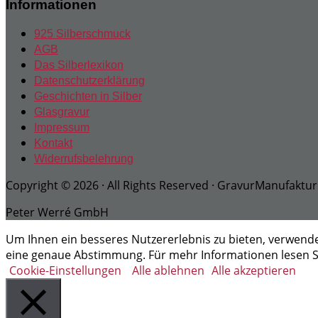
Informationen
925 Silberschmuck
AGB
Das Silberlexikon
Datenschutzerklärung
Geschichten in Silber
Glasgravur
Impressum
Kontakt
Widerrufsbelehrung
Copyright © 2026 · All Rights Reserved · GravurManufaktur
Peter Werré GmbH
Um Ihnen ein besseres Nutzererlebnis zu bieten, verwenden 
eine genaue Abstimmung. Für mehr Informationen lesen 
Cookie-Einstellungen
Alle ablehnen
Alle akzeptieren