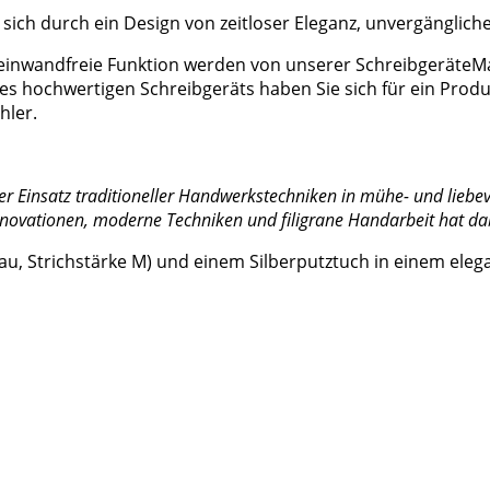
sich durch ein Design von zeitloser Eleganz, unvergänglich
d einwandfreie Funktion werden von unserer SchreibgeräteMa
ses hochwertigen Schreibgeräts haben Sie sich für ein Prod
hler.
er
Einsatz
traditioneller
Handwerkstechniken
in
mühe-
und
liebev
nnovationen,
moderne
Techniken
und
filigrane
Handarbeit
hat
da
(blau, Strichstärke M) und einem Silberputztuch in einem e