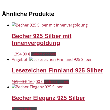
Ähnliche Produkte
Becher 925 Silber mit
Innenvergoldung
1.394,00
€
Select options
Angebot!
Lesezeichen Finnland 925 Silber
Ursprünglicher
Aktueller
169,00
€
160,00
€
Select options
Preis
Preis
war:
ist:
Becher Eleganz 925 Silber
169,00 €
160,00 €.
Select options