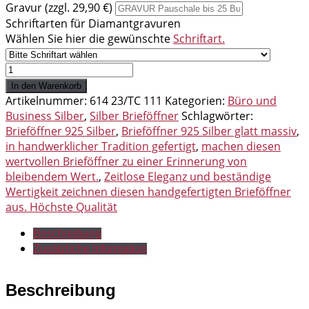
Gravur (zzgl. 29,90 €)
Schriftarten für Diamantgravuren
Wählen Sie hier die gewünschte
Schriftart.
Brieföffner
925
In den Warenkorb
Silber
Artikelnummer:
614 23/TC 111
Kategorien:
Büro und
glatt
Business Silber
,
Silber Brieföffner
Schlagwörter:
massiv
Brieföffner 925 Silber
,
Brieföffner 925 Silber glatt massiv
,
Menge
in handwerklicher Tradition gefertigt
,
machen diesen
wertvollen Brieföffner zu einer Erinnerung von
bleibendem Wert.
,
Zeitlose Eleganz und beständige
Wertigkeit zeichnen diesen handgefertigten Brieföffner
aus. Höchste Qualität
Beschreibung
Zusätzliche Information
Beschreibung