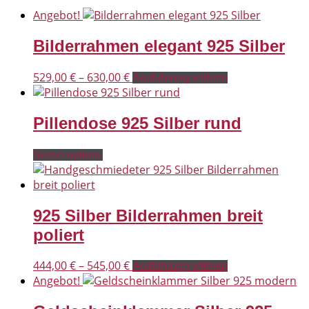
Angebot!
Bilderrahmen elegant 925 Silber
Dieses
529,00
€
–
630,00
€
Ausführung wählen
Produkt
weist
Pillendose 925 Silber rund
mehrere
Varianten
auf.
Select options
Die
Optionen
können
auf
925 Silber Bilderrahmen breit
der
poliert
Produktseite
gewählt
Dieses
444,00
€
–
545,00
€
Ausführung wählen
werden
Produkt
Angebot!
weist