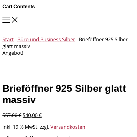
Cart Contents
Start
Büro und Business Silber
Brieföffner 925 Silber
glatt massiv
Angebot!
Brieföffner 925 Silber glatt
massiv
Ursprünglicher
Aktueller
557,00
€
540,00
€
Preis
Preis
inkl. 19 % MwSt.
zzgl.
Versandkosten
war:
ist:
557,00 €
540,00 €.