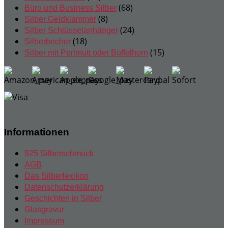
Produkte
68
68
Büro und Business Silber
8
Produkte
8
Silber Geldklammer
Produkte
24
24
Silber Schlüsselanhänger
18
Produkte
18
Silberbecher
Produkte
15
15
Silber mit Perlmutt oder Büffelhorn
Produkte
Informationen
925 Silberschmuck
AGB
Das Silberlexikon
Datenschutzerklärung
Geschichten in Silber
Glasgravur
Impressum